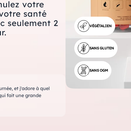
mulez votre
votre santé
ec seulement 2
VÉGÉTALIEN
r.
SANS GLUTEN
SANS OGM
urnée, et j'adore à quel
qui fait une grande