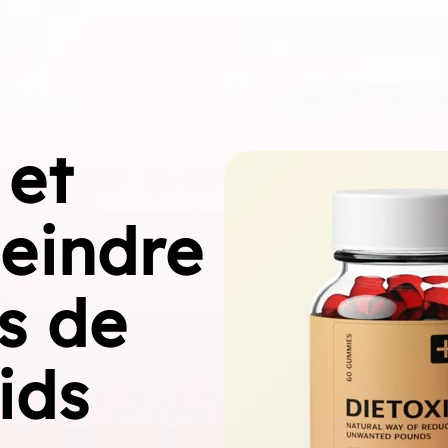
 et
teindre
fs de
ids