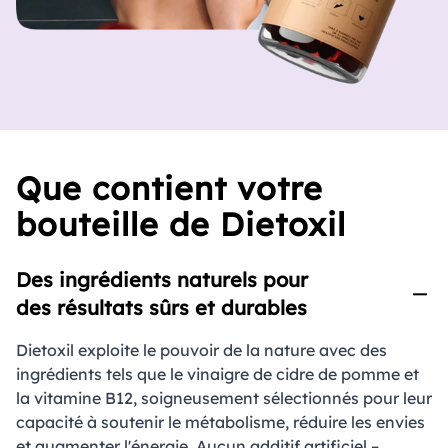
grenade est un antioxydant naturel qui aide à
de poids, sentez-vous plus énergique, plus
la digestion.
léger et plus confiant.
Un Ajout Savoureux:
Un ajout savoureux à
votre mode de vie sain.
Que contient votre
bouteille de Dietoxil
Des ingrédients naturels pour
des résultats sûrs et durables
Dietoxil exploite le pouvoir de la nature avec des
ingrédients tels que le vinaigre de cidre de pomme et
la vitamine B12, soigneusement sélectionnés pour leur
capacité à soutenir le métabolisme, réduire les envies
et augmenter l'énergie. Aucun additif artificiel –