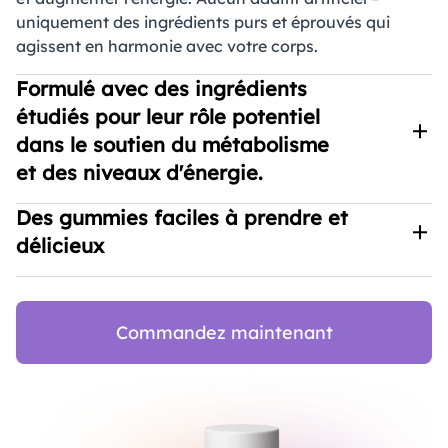
uniquement des ingrédients purs et éprouvés qui
agissent en harmonie avec votre corps.
Formulé avec des ingrédients
étudiés pour leur rôle potentiel
dans le soutien du métabolisme
et des niveaux d'énergie.
Dietoxil combine le vinaigre de cidre de pomme, la
Des gummies faciles à prendre et
vitamine B12 et le folate dans une formule soutenue
délicieux
par la recherche qui favorise l'équilibre du sucre dans
le sang, augmente l'énergie et optimise le
Oubliez les comprimés et les poudres – Dietoxil se
métabolisme – offrant une approche unique et
présente sous forme de gummies délicieux, ce qui
naturelle à la perte de poids.
rend votre routine de perte de poids facile et agréable.
Commandez maintenant
Avec seulement 2 gummies par jour, vous bénéficiez
de tous les avantages sans aucun tracas.