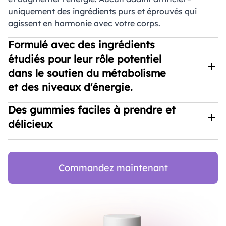
uniquement des ingrédients purs et éprouvés qui
agissent en harmonie avec votre corps.
Formulé avec des ingrédients
étudiés pour leur rôle potentiel
dans le soutien du métabolisme
et des niveaux d'énergie.
Dietoxil combine le vinaigre de cidre de pomme, la
Des gummies faciles à prendre et
vitamine B12 et le folate dans une formule soutenue
délicieux
par la recherche qui favorise l'équilibre du sucre dans
le sang, augmente l'énergie et optimise le
Oubliez les comprimés et les poudres – Dietoxil se
métabolisme – offrant une approche unique et
présente sous forme de gummies délicieux, ce qui
naturelle à la perte de poids.
rend votre routine de perte de poids facile et agréable.
Commandez maintenant
Avec seulement 2 gummies par jour, vous bénéficiez
de tous les avantages sans aucun tracas.