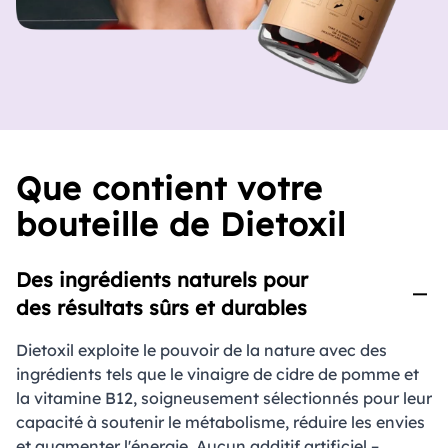
grenade est un antioxydant naturel qui aide à
de poids, sentez-vous plus énergique, plus
la digestion.
léger et plus confiant.
Un Ajout Savoureux:
Un ajout savoureux à
votre mode de vie sain.
Que contient votre
bouteille de Dietoxil
Des ingrédients naturels pour
des résultats sûrs et durables
Dietoxil exploite le pouvoir de la nature avec des
ingrédients tels que le vinaigre de cidre de pomme et
la vitamine B12, soigneusement sélectionnés pour leur
capacité à soutenir le métabolisme, réduire les envies
et augmenter l'énergie. Aucun additif artificiel –