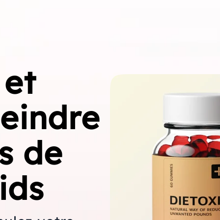
 et
teindre
fs de
ids