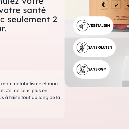
mulez votre
votre santé
ec seulement 2
r.
VÉGÉTALIEN
SANS GLUTEN
SANS OGM
nir mon métabolisme et mon
out. Je me sens plus en
à l'aise tout au long de la