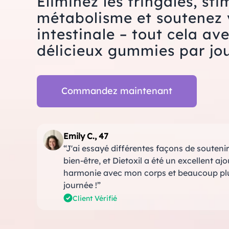
Éliminez les fringales, sti
métabolisme et soutenez 
intestinale – tout cela av
délicieux gummies par jou
Commandez maintenant
Emily C., 47
“J'ai essayé différentes façons de soute
bien-être, et Dietoxil a été un excellent aj
harmonie avec mon corps et beaucoup plus 
journée !”
Client Vérifié